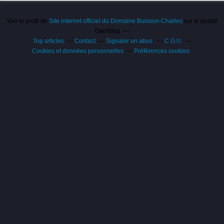
Voir le profil de
Site internet officiel du Domaine Buisson-Charles
sur le portail
Overblog
Top articles
Contact
Signaler un abus
C.G.U.
Cookies et données personnelles
Préférences cookies