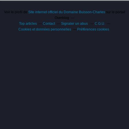
Voir le profil de
Site internet officiel du Domaine Buisson-Charles
sur le portail
Overblog
Top articles
Contact
Signaler un abus
C.G.U.
Cookies et données personnelles
Préférences cookies