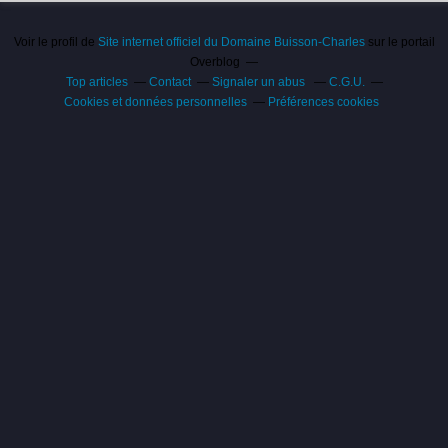
Voir le profil de
Site internet officiel du Domaine Buisson-Charles
sur le portail
Overblog
Top articles
Contact
Signaler un abus
C.G.U.
Cookies et données personnelles
Préférences cookies