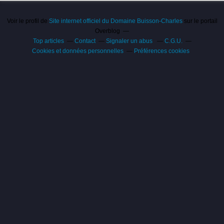
Voir le profil de
Site internet officiel du Domaine Buisson-Charles
sur le portail
Overblog
Top articles
Contact
Signaler un abus
C.G.U.
Cookies et données personnelles
Préférences cookies