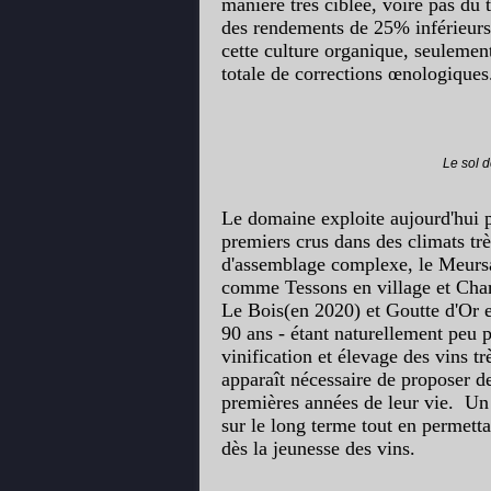
manière très ciblée, voire pas du 
des rendements de 25% inférieurs à
cette culture organique, seulement
totale de corrections œnologiques.
Le sol d
Le domaine exploite aujourd'hui p
premiers crus dans des climats trè
d'assemblage complexe, le Meursaul
comme Tessons en village et Cha
Le Bois(en 2020) et Goutte d'Or e
90 ans - étant naturellement peu p
vinification et élevage des vins t
apparaît nécessaire de proposer d
premières années de leur vie. Un
sur le long terme tout en permetta
dès la jeunesse des vins.