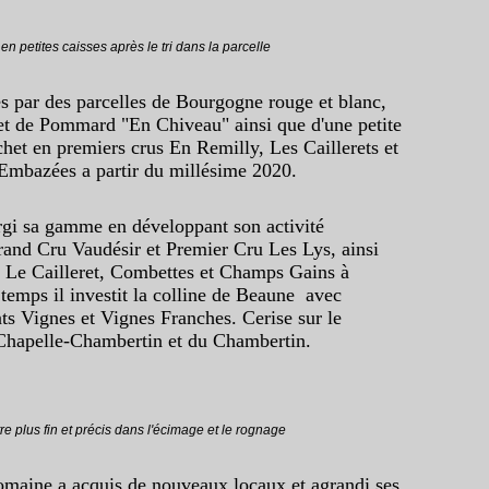
en petites caisses après le tri dans la parcelle
s par des parcelles de Bourgogne rouge et blanc,
et de Pommard "En Chiveau" ainsi que d'une petite
et en premiers crus En Remilly, Les Caillerets et
Embazées a partir du millésime 2020.
rgi sa gamme en développant son activité
rand Cru Vaudésir et Premier Cru Les Lys, ainsi
u Le Cailleret, Combettes et Champs Gains à
temps il investit la colline de Beaune avec
s Vignes et Vignes Franches. Cerise sur le
 Chapelle-Chambertin et du Chambertin.
tre plus fin et précis dans l'écimage et le rognage
omaine a acquis de nouveaux locaux et agrandi ses