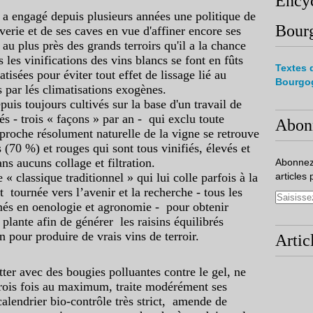
Encyc
l a engagé depuis plusieurs années une politique de
Bour
verie et de ses caves en vue d'affiner encore ses
 au plus près des grands terroirs qu'il a la chance
 les vinifications des vins blancs se font en fûts
Textes 
tisées pour éviter tout effet de lissage lié au
Bourgo
s par lés climatisations exogènes.
uis toujours cultivés sur la base d'un travail de
és - trois « façons » par an - qui exclu toute
Abon
proche résolument naturelle de la vigne se retrouve
 (70 %) et rouges qui sont tous vinifiés, élevés et
ns aucuns collage et filtration.
Abonnez
classique traditionnel » qui lui colle parfois à la
articles 
t tournée vers l’avenir et la recherche - tous les
és en oenologie et agronomie - pour obtenir
plante afin de générer les raisins équilibrés
 pour produire de vrais vins de terroir.
Artic
ter avec des bougies polluantes contre le gel, ne
trois fois au maximum, traite modérément ses
alendrier bio-contrôle très strict,
amende de