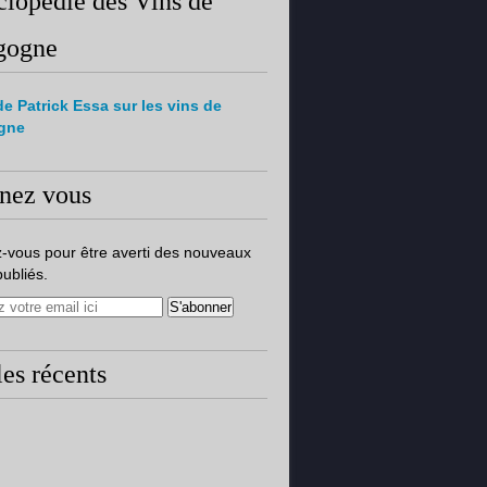
lopédie des Vins de
gogne
de Patrick Essa sur les vins de
gne
nez vous
-vous pour être averti des nouveaux
publiés.
les récents