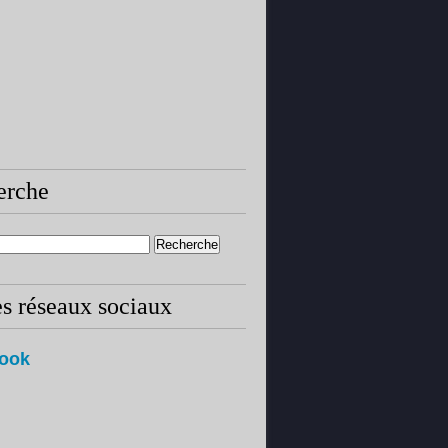
erche
es réseaux sociaux
ook