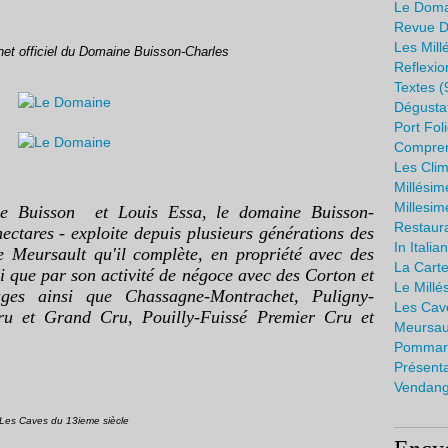
Le Doma
Revue D
Les Mill
rnet officiel du Domaine Buisson-Charles
Reflexio
Textes
(
Dégusta
Port Fol
Compren
Les Cli
Millési
Millesi
ine Buisson et Louis Essa, le domaine Buisson-
Restaura
hectares - exploite depuis plusieurs générations des
In Italia
de Meursault qu'il complète, en propriété avec des
La Cart
 que par son activité de négoce avec des Corton et
Le Mill
ges ainsi que Chassagne-Montrachet, Puligny-
Les Cav
ru et Grand Cru, Pouilly-Fuissé Premier Cru et
Meursaul
Pommar
Présent
Vendang
Les Caves du 13ieme siècle