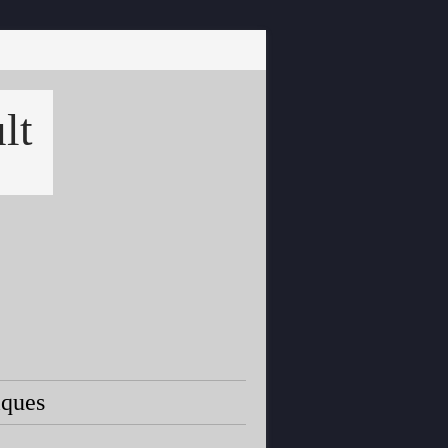
lt
iques