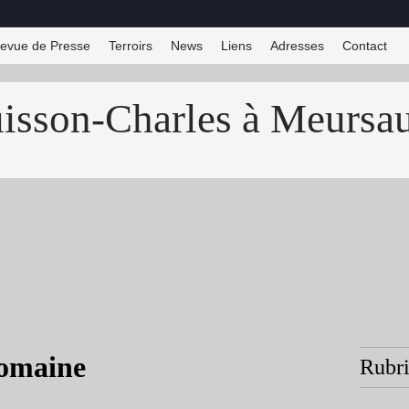
evue de Presse
Terroirs
News
Liens
Adresses
Contact
sson-Charles à Meursau
domaine
Rubr