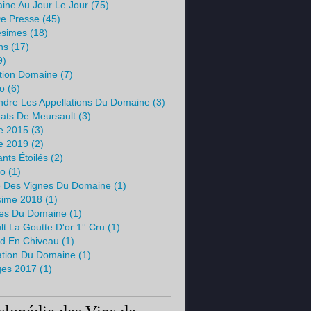
ine Au Jour Le Jour
(75)
e Presse
(45)
ésimes
(18)
ns
(17)
9)
tion Domaine
(7)
io
(6)
dre Les Appellations Du Domaine
(3)
mats De Meursault
(3)
me 2015
(3)
me 2019
(2)
nts Étoilés
(2)
no
(1)
e Des Vignes Du Domaine
(1)
ésime 2018
(1)
es Du Domaine
(1)
t La Goutte D'or 1° Cru
(1)
d En Chiveau
(1)
ation Du Domaine
(1)
es 2017
(1)