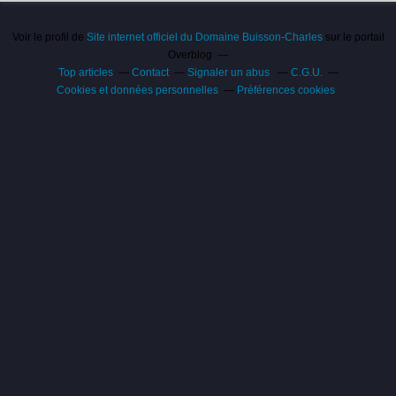
Voir le profil de
Site internet officiel du Domaine Buisson-Charles
sur le portail
Overblog
Top articles
Contact
Signaler un abus
C.G.U.
Cookies et données personnelles
Préférences cookies