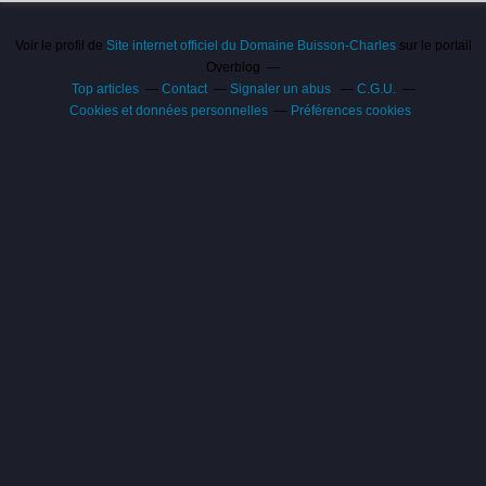
Voir le profil de
Site internet officiel du Domaine Buisson-Charles
sur le portail
Overblog
Top articles
Contact
Signaler un abus
C.G.U.
Cookies et données personnelles
Préférences cookies