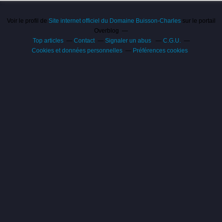
Voir le profil de
Site internet officiel du Domaine Buisson-Charles
sur le portail
Overblog
Top articles
Contact
Signaler un abus
C.G.U.
Cookies et données personnelles
Préférences cookies