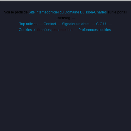
Voir le profil de
Site internet officiel du Domaine Buisson-Charles
sur le portail
Overblog
Top articles
Contact
Signaler un abus
C.G.U.
Cookies et données personnelles
Préférences cookies