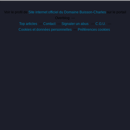
Voir le profil de
Site internet officiel du Domaine Buisson-Charles
sur le portail
Overblog
Top articles
Contact
Signaler un abus
C.G.U.
Cookies et données personnelles
Préférences cookies