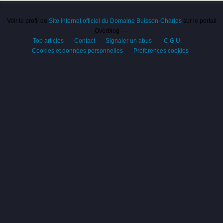
Voir le profil de
Site internet officiel du Domaine Buisson-Charles
sur le portail
Overblog
Top articles
Contact
Signaler un abus
C.G.U.
Cookies et données personnelles
Préférences cookies