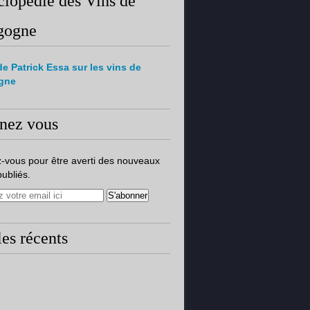
lopédie des Vins de
gogne
de Patrick Essa sur les vins de
gne
nez vous
-vous pour être averti des nouveaux
publiés.
les récents