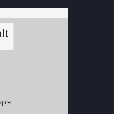
lt
iques