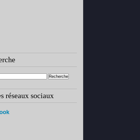
erche
es réseaux sociaux
ook