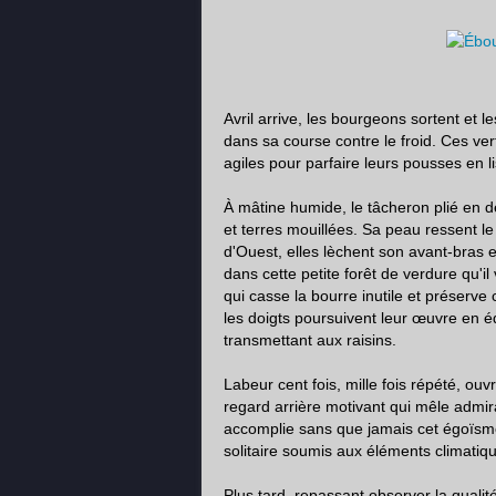
Avril arrive, les bourgeons sortent et 
dans sa course contre le froid. Ces vert
agiles pour parfaire leurs pousses en li
À mâtine humide, le tâcheron plié en d
et terres mouillées. Sa peau ressent l
d'Ouest, elles lèchent son avant-bras 
dans cette petite forêt de verdure qu'il
qui casse la bourre inutile et préserve 
les doigts poursuivent leur œuvre en é
transmettant aux raisins.
Labeur cent fois, mille fois répété, o
regard arrière motivant qui mêle admira
accomplie sans que jamais cet égoïsme l
solitaire soumis aux éléments climatiq
Plus tard, repassant observer la qualité