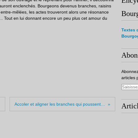
Encyc
 auront enclenchés. Bourgeons devenus branches, raisins
 entre-mêlées, les actes trouveront alors une résonance
Bour
ir... Tout en lui donnant encore un peu plus cet amour du
Textes 
Bourgo
Abon
Abonnez
articles 
Accoler et aligner les branches qui poussent et début de la fleur...
Artic