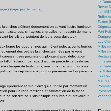
Le Doma
Revue D
Les Mill
Reflexio
Textes
(
les branches s'étirent doucement en suivant l'astre lumineux
Dégusta
es naissances, si fragiles, si graciles, ont besoin de mains
Port Fol
ssant les cils qui pointent de leurs yeux duveteux.
Compren
Les Cli
eux hume les odeurs fines qui mêlent iode, accents feuillus
Millési
e feulement des petites branches animées par le vent
Millesi
et caressent ses poignets qui plongent avec délectation
Restaura
 va falloir éclaircir. Le regard aiguisé précède ce geste sec
In Italia
celle chargée de fruits, puis, avec une précision d'orfèvre
La Cart
quilibrant le cep sauvage pour lui préserver sa fougue en la
Le Mill
Les Cav
Meursaul
uvrage éprouvant et minutieux qui autorise par moment un
Pommar
tion pour un rège rectiligne et satisfaction de la tâche
Présent
à ne soit diffusé. Plaisir simple et humain du travailleur
Vendang
ues.
 de son ouvrage et le reprenant pour l'affiner, il découvrira