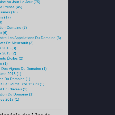
ine Au Jour Le Jour
(75)
e Presse
(45)
ésimes
(18)
ns
(17)
9)
tion Domaine
(7)
io
(6)
dre Les Appellations Du Domaine
(3)
mats De Meursault
(3)
me 2015
(3)
me 2019
(2)
nts Étoilés
(2)
no
(1)
e Des Vignes Du Domaine
(1)
ésime 2018
(1)
es Du Domaine
(1)
t La Goutte D'or 1° Cru
(1)
d En Chiveau
(1)
ation Du Domaine
(1)
es 2017
(1)