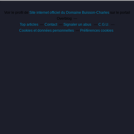
Voir le profil de
Site internet officiel du Domaine Buisson-Charles
sur le portail
Overblog
Top articles
Contact
Signaler un abus
C.G.U.
Cookies et données personnelles
Préférences cookies