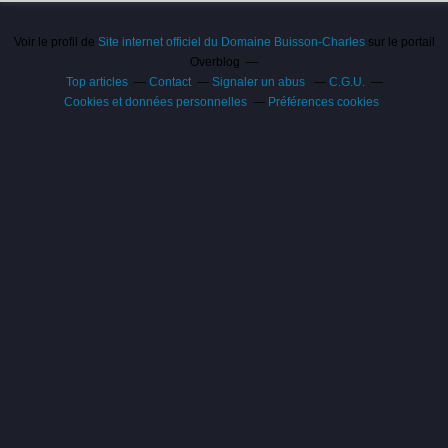
Voir le profil de
Site internet officiel du Domaine Buisson-Charles
sur le portail
Overblog
Top articles
Contact
Signaler un abus
C.G.U.
Cookies et données personnelles
Préférences cookies