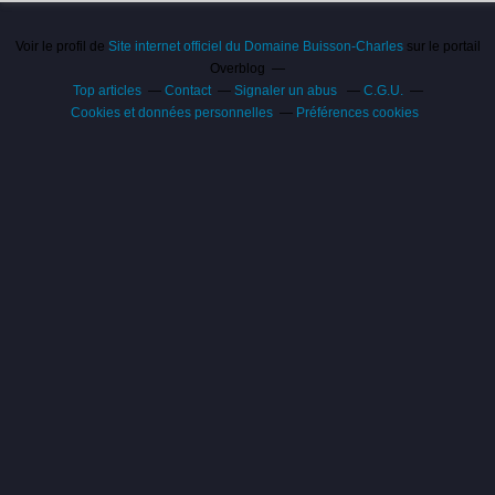
Voir le profil de
Site internet officiel du Domaine Buisson-Charles
sur le portail
Overblog
Top articles
Contact
Signaler un abus
C.G.U.
Cookies et données personnelles
Préférences cookies