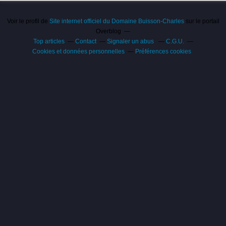
Voir le profil de
Site internet officiel du Domaine Buisson-Charles
sur le portail
Overblog
Top articles
Contact
Signaler un abus
C.G.U.
Cookies et données personnelles
Préférences cookies