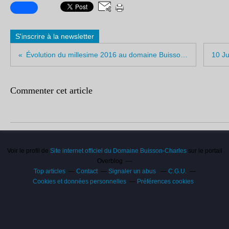
S'inscrire à la newsletter
Évolution du millesime 2016 au domaine Buisson-Charles et en Côte d'Or
Commenter cet article
Voir le profil de
Site internet officiel du Domaine Buisson-Charles
sur le portail
Overblog
Top articles
Contact
Signaler un abus
C.G.U.
Cookies et données personnelles
Préférences cookies