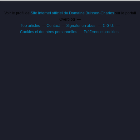
Voir le profil de
Site internet officiel du Domaine Buisson-Charles
sur le portail
Overblog
Top articles
Contact
Signaler un abus
C.G.U.
Cookies et données personnelles
Préférences cookies