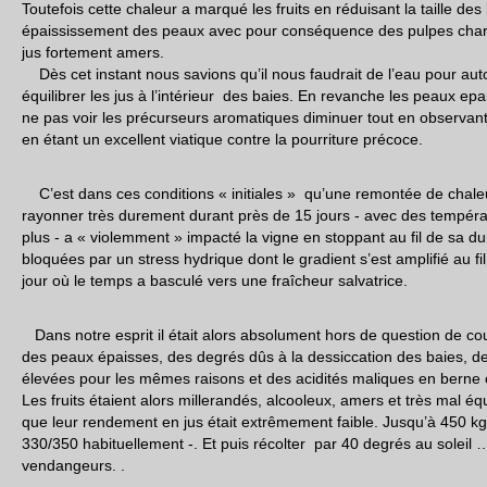
Toutefois cette chaleur a marqué les fruits en réduisant la taille de
épaississement des peaux avec pour conséquence des pulpes charn
jus fortement amers.
Dès cet instant nous savions qu’il nous faudrait de l’eau pour au
équilibrer les jus à l’intérieur des baies. En revanche les peaux ep
ne pas voir les précurseurs aromatiques diminuer tout en observan
en étant un excellent viatique contre la pourriture précoce.
C’est dans ces conditions « initiales » qu’une remontée de chaleu
rayonner très durement durant près de 15 jours - avec des tempéra
plus - a « violemment » impacté la vigne en stoppant au fil de sa du
bloquées par un stress hydrique dont le gradient s’est amplifié au fi
jour où le temps a basculé vers une fraîcheur salvatrice.
Dans notre esprit il était alors absolument hors de question de co
des peaux épaisses, des degrés dûs à la dessiccation des baies, des
élevées pour les mêmes raisons et des acidités maliques en berne c
Les fruits étaient alors millerandés, alcooleux, amers et très mal éq
que leur rendement en jus était extrêmement faible. Jusqu’à 450 kg
330/350 habituellement -. Et puis récolter par 40 degrés au soleil
vendangeurs. .