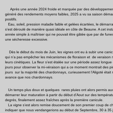
Après une année 2024 froide et marquée par des développements
généré des rendements moyens faibles, 2025 a vu sa saison démar
positifs.
Eau, soleil, pression maladie faible et gelées écartées, le démar
s’est déroulé de manière quasi idéale en côte de Beaune. A cet ins
année simple à maîtriser qui ne pouvait être gâtée que par de fun
une sécheresse excessive.
Dès le début du mois de Juin, les vignes ont eu à subir une canicu
qui n’a pas empêcher les mécanismes de floraison et de veraison m
leurs cinétiques. La fleur s’est étalée sur une période assez longue e
jours pour observer la mi-véraison qui a ce moment montrait des p
jours sur la majorité des chardonnays, curieusement l’Aligoté étai
avance que nos chardonnays.
Un temps plus doux et quelques rares pluies ont alors permis aux 
démarrer leur maturation à partir du début d’Aout sur des températ
degrés, finalement assez fraîches après la première canicule.
La vigne s’est alors remise doucement de son premier coup de cha
indiquer que nous vendangerions au début de Septembre, 30 à 35 j