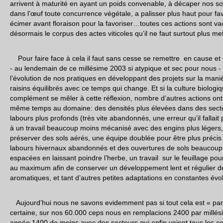
arrivent à maturité en ayant un poids convenable, à décaper nos s
dans l’œuf toute concurrence végétale, a palisser plus haut pour fa
écimer avant floraison pour la favoriser…toutes ces actions sont vac
désormais le corpus des actes viticoles qu’il ne faut surtout plus m
Pour faire face à cela il faut sans cesse se remettre en cause et é
- au lendemain de ce millésime 2003 si atypique et sec pour nous -
l’évolution de nos pratiques en développant des projets sur la mani
raisins équilibrés avec ce temps qui change. Et si la culture biologi
complément se mêler à cette réflexion, nombre d’autres actions on
même temps au domaine: des densités plus élevées dans des secteur
labours plus profonds (très vite abandonnés, une erreur qu’il fallait
à un travail beaucoup moins mécanisé avec des engins plus léger
préserver des sols aérés, une équipe doublée pour être plus précis
labours hivernaux abandonnés et des ouvertures de sols beaucoup 
espacées en laissant poindre l’herbe, un travail sur le feuillage pour
au maximum afin de conserver un développement lent et régulier d
aromatiques, et tant d’autres petites adaptations en constantes évol
Aujourd’hui nous ne savons evidemment pas si tout cela est « parf
certaine, sur nos 60.000 ceps nous en remplacions 2400 par millésim
année 1400 de moins avec des secteurs qui enfin voient tous les c