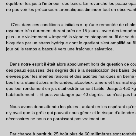
équilibrer les jus à l’intérieur des baies. En revanche les peaux ep
ne pas voir les précurseurs aromatiques diminuer tout en observa
C’est dans ces conditions « initiales » qu’une remontée de chaleu
rayonner très durement durant près de 15 jours - avec des tempéra
plus - a « violemment » impacté la vigne en stoppant au fil de sa du
bloquées par un stress hydrique dont le gradient s’est amplifié au fi
jour où le temps a basculé vers une fraîcheur salvatrice.
Dans notre esprit il était alors absolument hors de question de co
des peaux épaisses, des degrés dûs à la dessiccation des baies, des
élevées pour les mêmes raisons et des acidités maliques en berne c
Les fruits étaient alors millerandés, alcooleux, amers et très mal éq
que leur rendement en jus était extrêmement faible. Jusqu’à 450 kg
habituellement -. Et puis vendanger par 40 degrés…ce n’est pas h
Nous avons donc attendu les pluies - autant en les espérant qu’en l
n’y avait que la grêle qui pouvait nous gêner et le risque d’attendr
nécessaires ne nous en paraissant pas vraiment un.
Par chance à partir du 25 Août plus de 60 millimètres sont tombés.