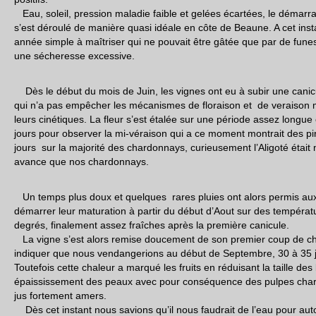
Eau, soleil, pression maladie faible et gelées écartées, le démar
s’est déroulé de manière quasi idéale en côte de Beaune. A cet ins
année simple à maîtriser qui ne pouvait être gâtée que par de fun
une sécheresse excessive.
Dès le début du mois de Juin, les vignes ont eu à subir une canicu
qui n’a pas empêcher les mécanismes de floraison et de veraison m
leurs cinétiques. La fleur s’est étalée sur une période assez longue e
jours pour observer la mi-véraison qui a ce moment montrait des p
jours sur la majorité des chardonnays, curieusement l’Aligoté étai
avance que nos chardonnays.
Un temps plus doux et quelques rares pluies ont alors permis aux 
démarrer leur maturation à partir du début d’Aout sur des températ
degrés, finalement assez fraîches après la première canicule.
La vigne s’est alors remise doucement de son premier coup de cha
indiquer que nous vendangerions au début de Septembre, 30 à 35 j
Toutefois cette chaleur a marqué les fruits en réduisant la taille de
épaississement des peaux avec pour conséquence des pulpes charn
jus fortement amers.
Dès cet instant nous savions qu’il nous faudrait de l’eau pour au