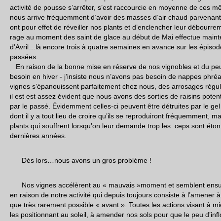
activité de pousse s’arrêter, s’est raccourcie en moyenne de ces m
nous arrive fréquemment d’avoir des masses d’air chaud parvenant
ont pour effet de réveiller nos plants et d’enclencher leur débourrem
rage au moment des saint de glace au début de Mai effectue main
d’Avril…là encore trois à quatre semaines en avance sur les épisode
passées.
En raison de la bonne mise en réserve de nos vignobles et du peu
besoin en hiver - j’insiste nous n’avons pas besoin de nappes phréa
vignes s’épanouissent parfaitement chez nous, des arrosages régulie
il est est assez évident que nous avons des sorties de raisins poten
par le passé. Évidemment celles-ci peuvent être détruites par le gel
dont il y a tout lieu de croire qu’ils se reproduiront fréquemment, 
plants qui souffrent lorsqu’on leur demande trop les ceps sont ét
dernières années.
Dès lors…nous avons un gros problème !
Nos vignes accélèrent au « mauvais »moment et semblent ensuit
en raison de notre activité qui depuis toujours consiste à l’amener à
que très rarement possible « avant ». Toutes les actions visant à mi
les positionnant au soleil, à amender nos sols pour que le peu d’infl