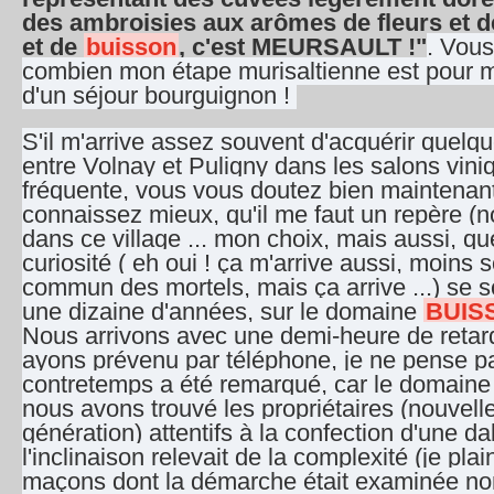
des ambroisies aux arômes de fleurs et de
et de
buisson
, c'est MEURSAULT !"
. Vous
combien mon étape murisaltienne est pour m
d'un séjour bourguignon !
S'il m'arrive assez souvent d'acquérir quelq
entre Volnay et Puligny dans les salons vini
fréquente, vous vous doutez bien maintena
connaissez mieux, qu'il me faut un repère (
dans ce village ... mon choix, mais aussi, q
curiosité ( eh oui ! ça m'arrive aussi, moins 
commun des mortels, mais ça arrive ...) se s
une dizaine d'années, sur le domaine
BUIS
Nous arrivons avec une demi-heure de retar
ayons prévenu par téléphone, je ne pense p
contretemps a été remarqué, car le domaine 
nous avons trouvé les propriétaires (nouvell
génération) attentifs à la confection d'une d
l'inclinaison relevait de la complexité (je pla
maçons dont la démarche était examinée no