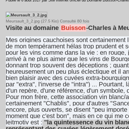
Publié le
6 août 2017
par Site internet officiel du Domaine Buisson-Charle
Meursault_3_2.jpg (27.5 Kio) Consulté 80 fois
Visite au domaine
Buisson
-Charles à Meur
Mes origines cauchoises sont certainement l
de mon tempérament hélas trop prudent et sec
pour les vins comme dans la vie : en rouge, 
arrivé à ne plus aimer que les vins de Bour
donnant trop souvent des déceptions ; quant 
heureusement un peu plus éclectique et il ar
bien plaisir avec des cuvées extra-bourgui
par "extra", l'inverse de "intra") ... Pourtant, 
d'un repère, d'une référence, d'un symbole, d
Pour mon frère, cette association vin blanc/a
certainement "Chablis", pour d'autres "Sance
encore, plus ouverts, se disent "peu importe 
moment que c'est bon", mais en ce qui me 
leitmotiv est :
"la quintessence du vin blanc
représentant des cuvées légèrement dorée