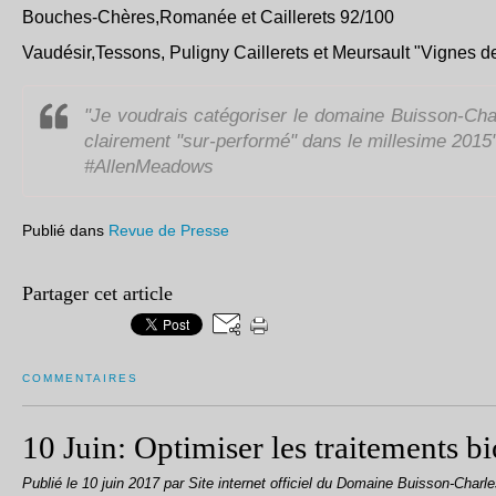
Bouches-Chères,Romanée et Caillerets 92/100
Vaudésir,Tessons, Puligny Caillerets et Meursault "Vignes d
"Je voudrais catégoriser le domaine Buisson-Ch
clairement "sur-performé" dans le millesime 2015
#AllenMeadows
Publié dans
Revue de Presse
Partager cet article
COMMENTAIRES
10 Juin: Optimiser les traitements b
Publié le
10 juin 2017
par Site internet officiel du Domaine Buisson-Charl