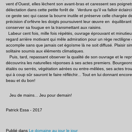
vent d'Ouest, elles lèchent son avant-bras et caressent ses poignet
délectation dans cette petite forêt de Verdure qu'il va falloir éclair
ce geste sec qui casse la bourre inutile et préserve celle chargée de
précision d'orfèvre les doigts poursuivent leur œuvre en équilibrant
conserver sa fougue en la transmettant aux raisins.
Labeur cent fois, mille fois répétés, ouvrage éprouvant et minutie
regard arrière motivant qui mêle admiration pour un rège rectiligne
accomplie sans que jamais cet égoïsme là ne soit diffusé. Plaisir si
solitaire soumis aux éléments climatiques.
Puis, tard, repassant observer la qualité de son ouvrage et le repren
découvrira les naturelles réponses à ses actes premiers. Bourgeon
étalés ou serrés, végétation aérées ou entre-mêlées, ses actes tro
qui à coup sûr sauront le faire réfléchir... Tout en lui donnant enco
beau et du bon!
Jeu de mains... Jeu pour demain!
Patrick Essa - 2017
Publié dans
Le domaine au jour le jour