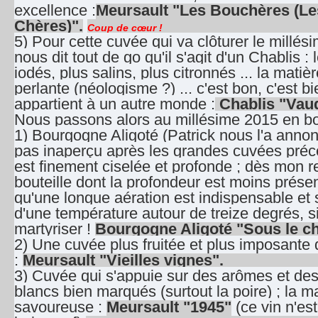
excellence :
Meursault "Les Bouchères (L
Chères)".
Coup de cœur !
5) Pour cette cuvée qui va clôturer le millés
nous dit tout de go qu'il s'agit d'un Chablis 
iodés, plus salins, plus citronnés ... la mati
perlante (néologisme ?) ... c'est bon, c'est bie
appartient à un autre monde :
Chablis "Vau
Nous passons alors au millésime 2015 en bou
1) Bourgogne Aligoté (Patrick nous l'a anno
pas inaperçu après les grandes cuvées précé
est finement ciselée et profonde ; dès mon re
bouteille dont la profondeur est moins prése
qu'une longue aération est indispensable et s
d'une température autour de treize degrés, s
martyriser !
Bourgogne Aligoté "Sous le c
2) Une cuvée plus fruitée et plus imposante
:
Meursault "Vieilles vignes".
3) Cuvée qui s'appuie sur des arômes et des
blancs bien marqués (surtout la poire) ; la ma
savoureuse :
Meursault "1945"
(ce vin n'es