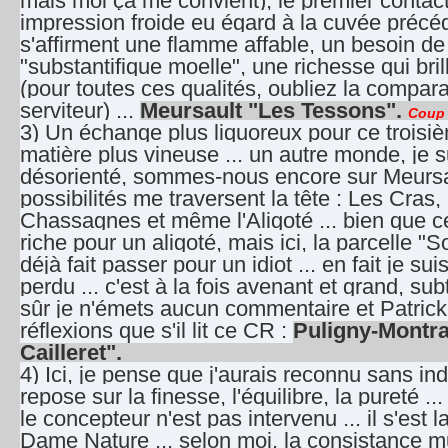
mais moi ça me convient), le premier contact
impression froide eu égard à la cuvée précé
s'affirment une flamme affable, un besoin de
"substantifique moelle", une richesse qui brill
(pour toutes ces qualités, oubliez la compar
serviteur) ...
Meursault "Les Tessons".
Coup 
3) Un échange plus liquoreux pour ce troisiè
matière plus vineuse ... un autre monde, je 
désorienté, sommes-nous encore sur Meurs
possibilités me traversent la tête : Les Cras, 
Chassagnes et même l'Aligoté ... bien que 
riche pour un aligoté, mais ici, la parcelle "
déjà fait passer pour un idiot ... en fait je s
perdu ... c'est à la fois avenant et grand, subt
sûr je n'émets aucun commentaire et Patrick
réflexions que s'il lit ce CR :
Puligny-Montra
Cailleret".
4) Ici, je pense que j'aurais reconnu sans ind
repose sur la finesse, l'équilibre, la pureté ...
le concepteur n'est pas intervenu ... il s'est 
Dame Nature ... selon moi, la consistance m