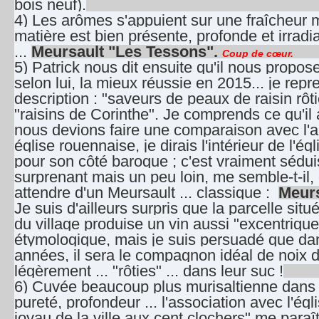
bois neuf).
4) Les arômes s'appuient sur une fraîcheur m
matière est bien présente, profonde et irradia
...
Meursault "Les Tessons".
Coup de cœur.
5) Patrick nous dit ensuite qu'il nous propose
selon lui, la mieux réussie en 2015... je rep
description : "saveurs de peaux de raisin rôtie
"raisins de Corinthe". Je comprends ce qu'il a 
nous devions faire une comparaison avec l'a
église rouennaise, je dirais l'intérieur de l'é
pour son côté baroque ; c'est vraiment sédui
surprenant mais un peu loin, me semble-t-il,
attendre d'un Meursault ... classique :
Meurs
Je suis d'ailleurs surpris que la parcelle sit
du village produise un vin aussi "excentriqu
étymologique, mais je suis persuadé que da
années, il sera le compagnon idéal de noix 
légèrement ... "rôties" ... dans leur suc !
6) Cuvée beaucoup plus murisaltienne dans l
pureté, profondeur ... l'association avec l'égl
joyau de la ville aux cent clochers" me paraît