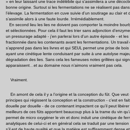
» en leur laissant une trace indélébile qui s’assimilera a une déco
bonne origine. Surtout si les fermentations ne se réalisent pas dans
l’élevage. La fermentation en cuve suivie d’un soutirage au clair et
s’assimile alors à une faute lourde. Irrémédiablement.
En second lieu les lies ne doivent pas comporter la moindre bour
et sélectionnées. Pour cela il faut les trier sans adjonction d’enzyme
un pressurage adapté - j’en parlerai lors d’un autre épisode - et le
fractionnée dans les contenants avant les fermentations. Un travail 
s’apprend pas dans les livres et qui SEUL permet une prise de bois
ayant une cinétique lente conduisant par suite à une autolyse maje
dégradation des lies. Sans cela les fameuses notes grillées qui sig
apparaissent…et au domaine nous n’aimons vraiment pas cela.
Vraiment.
En amont de cela il y a l’origine et la conception du fût. Que veut
principes qui régissent la conception et la construction - c’est en fai
douelle par douelle - de ce contenant impactent ce qu’il peut libér
meilleurs de ces fûts apportent beaucoup plus à la trame du vin qu
permet de micro oxygèner le vin et donc induit une cinétique de fer
analytiques de celui-ci et en général cela se traduit par une tension 
s’il est de haute qualité et que la matière est suffisamment dense 