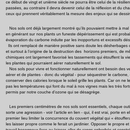
ce début de vingt et unième siècle ne pourra être celui de la résil
passées, au contraire il devra devenir celui de la réflexion et du 
ceux qui prennent véritablement la mesure des enjeux qui se dessin
Nos sols ont déjà largement montré qu’ils pouvaient mettre à mal 
en générant sur nos plants un funeste dépérissement qui est probab
évaporation du carbone induite par les inopportuns et excessifs 
Ils ont remplacé de manière positive sans doute les désherbages c
et surtout à l’origine de la destruction des horizons premiers, de
chimiques ont largement favorisé les tassements qui étouffent la vie 
les plantes qui pourraient aérer naturellement le sol.
Nos sols pour vivre et fonctionner naturellement ont besoin des ver
aérer et de plantes - donc du végétal - pour séquestrer le carbone, é
conserver des calories lorsque le soleil grille les plants. Car on ne 
pas les températures qui font du mal à nos vignes mais les très for
permis par notre couche d’ozone qui se désagrège.
Les premiers centimètres de nos sols sont essentiels, chaque outi
sorte une agression - voir l’article en lien - qui, il est vrai, porte en 
premier lieu limiter la concurrence du couvert végétal qui « étouffera
les laisser propre comme le ferait un jardinier. Opposer le propre et
travail besogneux face au laisser-aller de rangs enherbés et constel