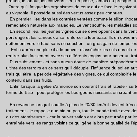
greffes, le labour, les couverts…et j’en passe, jamais ou presque l’i
Outre qu’il fatigue les organismes de ceux qui de face le reçoivent en
au vignoble, il possède aussi des vertus assez peu connues.
En premier lieu dans les contrées ventées comme le sillon rhodani
remediation naturelle aux maladies. Le vent souffle, les maladies so
En second lieu, les jeunes vignes qui se développent dans le ven
port érigé et les rameaux à se renforcer à leur base. Ils en deviennen
nettement vers le haut sans se coucher…un gros gain de temps lors
Enfin après une pluie il a le pouvoir d’assécher les sols nus et 
rentrer plus facilement avec ses différents engins pour poser un tr
Plus subtilement - et sans aucun doute de manière prépondérante - i
ultime des terroirs en ce sens qu’il décuple l’influence du sol en a
frais qui étire la période végétative des vignes, ce qui complexifie
contenu dans ses fruits.
Enfin lorsque la gelée s’annonce son courant frais et rapide - surto
forme de Bise - peut protéger les bourgeons naissants en créant une 
En revanche lorsqu’il souffle à plus de 20/30 km/h il devient très
traitement - je rappelle que bio ou pas, tout le monde traite avec 
ou des atomiseurs » - car la pulverisation est alors perturbée par 
entraînée vers les rangs voisins ce qui gêne la bonne qualité de l’é