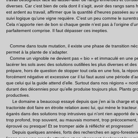
diverses. Car c’est bien de cela dont il s’agit, avoir des rangs sans 
est ardent au travail, affirmer que la quantité d’heures passées au
suivi logique qu’une vigne requière. C’est un peu comme le surentr
Cela n’apporte rien de bon si chaque geste n’est pas à l’origine d’u
parfaitement comprise. Il faut dépasser ces inepties.
Comme dans toute mutation, il existe une phase de transition néc
permet à la plante de s’adapter.
Comme un vignoble ne devient pas « bio » et immaculé en une péri
lacérer les sols avec des solutions outillées les plus diverses et des 
prépare, hors de question de stopper tout cela en une fois, la répon
forcément négative et excessive car il lui faut aussi une période d
que celui qui la guide attend d’elle. Surtout dans nos régions « nordi
durant des décennies pour qu’elle produise toujours plus. Plants gros
productives.
Le domaine a beaucoup essayé depuis que j’en ai la charge et q
tractoriste doit faire en étroite relation avec lui, qui mène le tract
égarés dans des solutions trop intrusives qui n’ont rien apporté de 
trop profond, trop souvent, au mauvais moment, trop précocement,
éprouvé ou presque! Et se tromper aide à réfléchir et progresser!
Depuis quelques années, forts des recherches en agro-foresteri