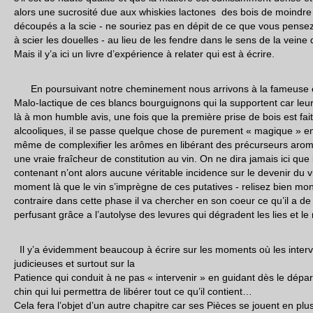
alors une sucrosité due aux whiskies lactones des bois de moindre q
découpés a la scie - ne souriez pas en dépit de ce que vous pense
à scier les douelles - au lieu de les fendre dans le sens de la veine
Mais il y’a ici un livre d’expérience à relater qui est à écrire.
En poursuivant notre cheminement nous arrivons à la fameuse é
Malo-lactique de ces blancs bourguignons qui la supportent car leurs
là à mon humble avis, une fois que la première prise de bois est fa
alcooliques, il se passe quelque chose de purement « magique » en 
même de complexifier les arômes en libérant des précurseurs arom
une vraie fraîcheur de constitution au vin. On ne dira jamais ici que 
contenant n’ont alors aucune véritable incidence sur le devenir du v
moment là que le vin s’imprègne de ces putatives - relisez bien mon
contraire dans cette phase il va chercher en son coeur ce qu’il a d
perfusant grâce a l’autolyse des levures qui dégradent les lies et le
Il y’a évidemment beaucoup à écrire sur les moments où les interve
judicieuses et surtout sur la
Patience qui conduit à ne pas « intervenir » en guidant dès le départ
chin qui lui permettra de libérer tout ce qu’il contient…
Cela fera l’objet d’un autre chapitre car ses Pièces se jouent en plu