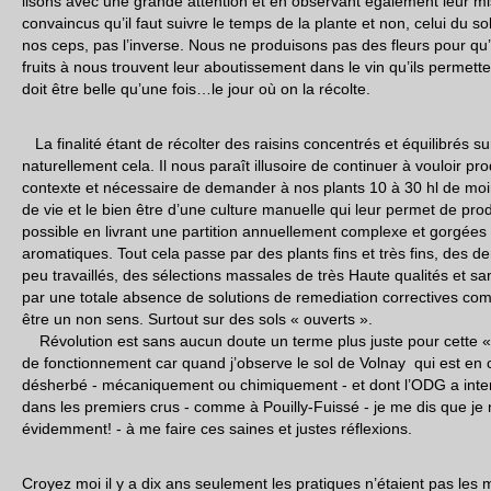
lisons avec une grande attention et en observant également leur
convaincus qu’il faut suivre le temps de la plante et non, celui du sol
nos ceps, pas l’inverse. Nous ne produisons pas des fleurs pour qu’e
fruits à nous trouvent leur aboutissement dans le vin qu’ils permett
doit être belle qu’une fois…le jour où on la récolte.
La finalité étant de récolter des raisins concentrés et équilibrés su
naturellement cela. Il nous paraît illusoire de continuer à vouloir pr
contexte et nécessaire de demander à nos plants 10 à 30 hl de moi
de vie et le bien être d’une culture manuelle qui leur permet de pro
possible en livrant une partition annuellement complexe et gorgées
aromatiques. Tout cela passe par des plants fins et très fins, des de
peu travaillés, des sélections massales de très Haute qualités et sa
par une totale absence de solutions de remediation correctives comm
être un non sens. Surtout sur des sols « ouverts ».
Révolution est sans aucun doute un terme plus juste pour cette «
de fonctionnement car quand j’observe le sol de Volnay qui est e
désherbé - mécaniquement ou chimiquement - et dont l’ODG a inte
dans les premiers crus - comme à Pouilly-Fuissé - je me dis que je n
évidemment! - à me faire ces saines et justes réflexions.
Croyez moi il y a dix ans seulement les pratiques n’étaient pas les