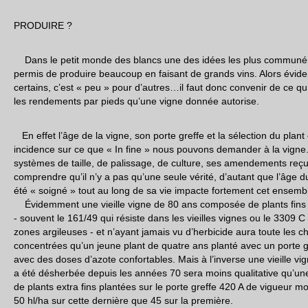
PRODUIRE ?
Dans le petit monde des blancs une des idées les plus communéme
permis de produire beaucoup en faisant de grands vins. Alors év
certains, c’est « peu » pour d’autres…il faut donc convenir de ce qu’
les rendements par pieds qu’une vigne donnée autorise.
En effet l’âge de la vigne, son porte greffe et la sélection du plant
incidence sur ce que « In fine » nous pouvons demander à la vign
systèmes de taille, de palissage, de culture, ses amendements reçu
comprendre qu’il n’y a pas qu’une seule vérité, d’autant que l’âge du
été « soigné » tout au long de sa vie impacte fortement cet ensembl
Évidemment une vieille vigne de 80 ans composée de plants fins su
- souvent le 161/49 qui résiste dans les vieilles vignes ou le 3309 C
zones argileuses - et n’ayant jamais vu d’herbicide aura toute les c
concentrées qu’un jeune plant de quatre ans planté avec un porte 
avec des doses d’azote confortables. Mais à l’inverse une vieille vig
a été désherbée depuis les années 70 sera moins qualitative qu’un
de plants extra fins plantées sur le porte greffe 420 A de vigueur 
50 hl/ha sur cette dernière que 45 sur la première.