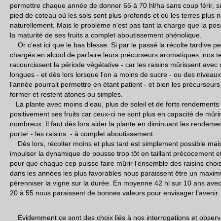
permettre chaque année de donner 65 à 70 hl/ha sans coup férir, su
pied de coteau où les sols sont plus profonds et où les terres plus ri
naturellement. Mais le problème n’est pas tant la charge que la poss
la maturité de ses fruits a complet aboutissement phénolique.
Or c’est ici que le bas blesse. Si par le passé la récolte tardive p
chargés en alcool de parfaire leurs précurseurs aromatiques, nos 
racourcissent la période végétative - car les raisins mûrissent avec 
longues - et dès lors lorsque l’on a moins de sucre - ou des niveaux
l’année pourrait permettre en étant patient - et bien les précurseur
former et restent atones ou simples.
La plante avec moins d’eau, plus de soleil et de forts rendements 
positivement ses fruits car ceux-ci ne sont plus en capacité de mûrir 
nombreux. Il faut dès lors aider la plante en diminuant les rendemen
porter - les raisins - à complet aboutissement.
Dès lors, récolter moins et plus tard est simplement possible mais 
impulser la dynamique de pousse trop tôt en taillant précocement et
pour que chaque cep puisse faire mûrir l’ensemble des raisins choi
dans les années les plus favorables nous paraissent être un maximu
pérenniser la vigne sur la durée. En moyenne 42 hl sur 10 ans ave
20 à 55 nous paraissent de bonnes valeurs pour envisager l’avenir
Évidemment ce sont des choix liés à nos interrogations et observat