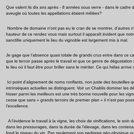
Que valent ils dix ans après - 8 années sous verre - dans le cadre 
aveugle où toutes les appellations étaient mêlées?
Nombre de domaine n’ont pas eu le cran de se montrer, d’autres n’
hauteur de ce rendez vous mais surtout il apparaît évident que no
sanctifie uniquement le lieu du vignoble est largement mis à mal.
Je gage que l’absence quasi totale de grands crus entre dans ce 
que le terroir passe après le travail et que ce genre de dégustatio
le lieu où il faut être pour briller sans le mériter. Ce qui hélas arrive
Ici point d’alignement de noms ronflants, non juste des bouteilles qu
intrinsèques actuelles se distinguent. Voir un Chablis dominer les d
hisser parmi les meilleurs est une très bonne nouvelle pour les vign
cesse que sans « grands terroirs de premier plan » il n’est pas poss
l’excellence.
A l’évidence le travail à la vigne, les choix de vinifications, le soin 
dans les pressurages, dans la durée de l’élevage, dans les conte
fond le niveau du vin. Pas seulement son pedigree géo-physique ou l